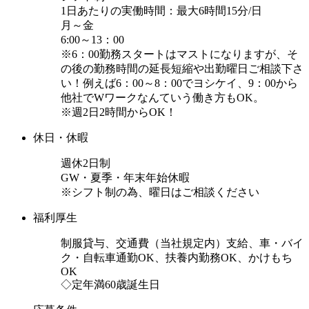
1日あたりの実働時間：最大6時間15分/日
月～金
6:00～13：00
※6：00勤務スタートはマストになりますが、そ
の後の勤務時間の延長短縮や出勤曜日ご相談下さ
い！例えば6：00～8：00でヨシケイ、9：00から
他社でWワークなんていう働き方もOK。
※週2日2時間からOK！
休日・休暇
週休2日制
GW・夏季・年末年始休暇
※シフト制の為、曜日はご相談ください
福利厚生
制服貸与、交通費（当社規定内）支給、車・バイ
ク・自転車通勤OK、扶養内勤務OK、かけもち
OK
◇定年満60歳誕生日