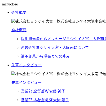
menu
close
会社概要
会社概要
採用担当者からメッセージ
ヨシケイ大宮・大阪南
運営会社
ヨシケイ大宮・大阪南について
沿革
創業から現在までの歩み
先輩インタビュー
先輩インタビュー
営業部
北営業所
安藤 裕子
営業部
本社営業所
大鐘 陽子