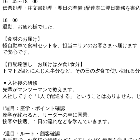
16：45～18：00
伝票処理・注文書処理・翌日の準備 (配達表に翌日業務を書込
18：00
退勤。お疲れ様でした。
【食材のお届け】
軽自動車で食材セットを、担当エリアのお客さまへ届けます（1
で安心です。
【再配達無し！お届けは夕食1食分】
トマト2個とにんじん半分など、その日の夕食で使い切れる
▼入社後の研修
先輩がマンツーマンで教えます。
入社してすぐ「1人で配送する」 ということはありません。
1週目：座学・ポイント確認
座学が終わると、リーダーの車に同乗。
接客や接遇、１日の流れなどを学んでいきます。
2週目：ルート・顧客確認